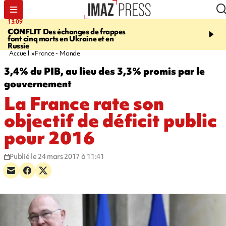
13:09
17:14
CONFLIT
Des échanges de frappes
ESCALADE
Quatre méd
font cinq morts en Ukraine et en
européennes pour les je
Russie
grimpeurs réunionnais 
Accueil
France - Monde
3,4% du PIB, au lieu des 3,3% promis par le
gouvernement
La France rate son
objectif de déficit public
pour 2016
Publié le 24 mars 2017 à 11:41