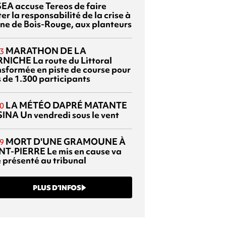
EA accuse Tereos de faire
er la responsabilité de la crise à
sine de Bois-Rouge, aux planteurs
MARATHON DE LA
3
RNICHE
La route du Littoral
nsformée en piste de course pour
s de 1.300 participants
LA MÉTÉO DAPRÉ MATANTE
0
SINA
Un vendredi sous le vent
MORT D'UNE GRAMOUNE À
9
NT-PIERRE
Le mis en cause va
e présenté au tribunal
PLUS D’INFOS