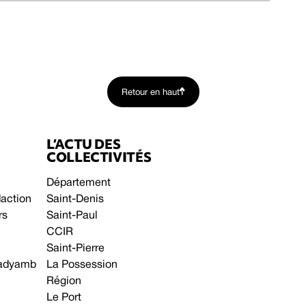
Retour en haut
L’ACTU DES
COLLECTIVITÉS
Département
daction
Saint-Denis
rs
Saint-Paul
CCIR
Saint-Pierre
 gadyamb
La Possession
Région
Le Port