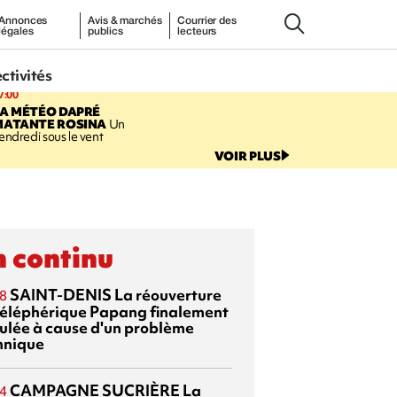
Annonces
Avis & marchés
Courrier des
légales
publics
lecteurs
ectivités
7:00
LA MÉTÉO DAPRÉ
MATANTE ROSINA
Un
endredi sous le vent
VOIR PLUS
 continu
SAINT-DENIS
La réouverture
8
téléphérique Papang finalement
ulée à cause d'un problème
hnique
CAMPAGNE SUCRIÈRE
La
4