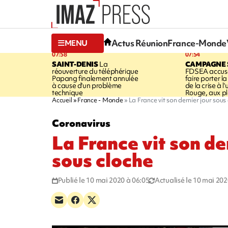
Actus Réunion
France-Monde
MENU
07:58
07:54
SAINT-DENIS
La
CAMPAGNE 
réouverture du téléphérique
FDSEA accuse
Papang finalement annulée
faire porter l
à cause d'un problème
de la crise à l
technique
Rouge, aux pl
Accueil
France - Monde
La France vit son dernier jour sous
Coronavirus
La France vit son de
sous cloche
Publié le 10 mai 2020 à 06:05
Actualisé le 10 mai 202