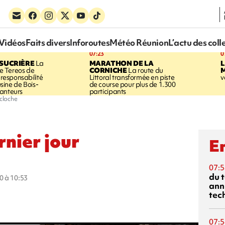
Vidéos
Faits divers
Inforoutes
Météo Réunion
L’actu des coll
07:23
0
SUCRIÈRE
La
MARATHON DE LA
 Tereos de
CORNICHE
La route du
a responsabilité
Littoral transformée en piste
v
'usine de Bois-
de course pour plus de 1.300
anteurs
participants
 cloche
rnier jour
En
07:5
du 
0 à 10:53
ann
tec
07:5