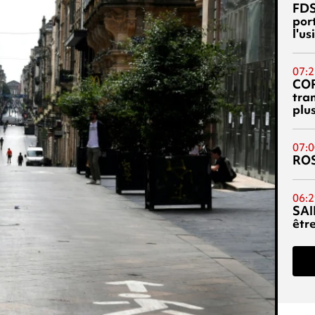
FDS
port
l'u
07:2
CO
tra
plu
07:0
RO
06:2
SAI
êtr