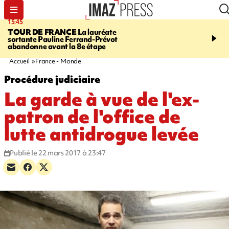
15:45
20:17
TOUR DE FRANCE
La lauréate
À RETENIR CE SOIR
Sé
sortante Pauline Ferrand-Prévot
routière, concours de nou
abandonne avant la 8e étape
du littoral fermée, courr
Darmanin et évacuation
Accueil
France - Monde
Procédure judiciaire
La garde à vue de l'ex-
patron de l'office de
lutte antidrogue levée
Publié le 22 mars 2017 à 23:47