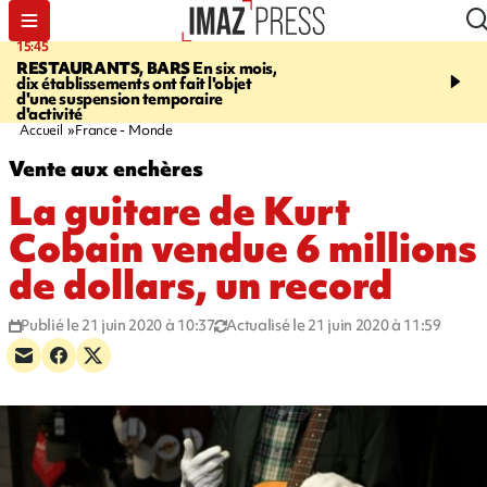
15:45
17:17
RESTAURANTS, BARS
En six mois,
"LE DERNIER REFUG
dix établissements ont fait l'objet
Angeles, un homme vit 
d'une suspension temporaire
panneau publicitaire po
d'activité
promouvoir un film Netf
Accueil
France - Monde
Vente aux enchères
La guitare de Kurt
Cobain vendue 6 millions
de dollars, un record
Publié le 21 juin 2020 à 10:37
Actualisé le 21 juin 2020 à 11:59