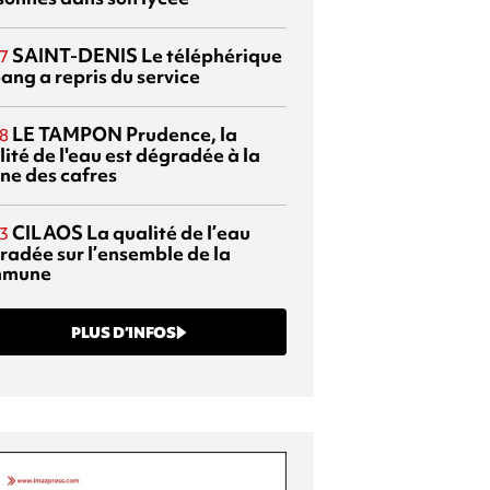
SAINT-DENIS
Le téléphérique
7
ang a repris du service
LE TAMPON
Prudence, la
8
ité de l'eau est dégradée à la
ine des cafres
CILAOS
La qualité de l’eau
3
radée sur l’ensemble de la
mmune
PLUS D’INFOS