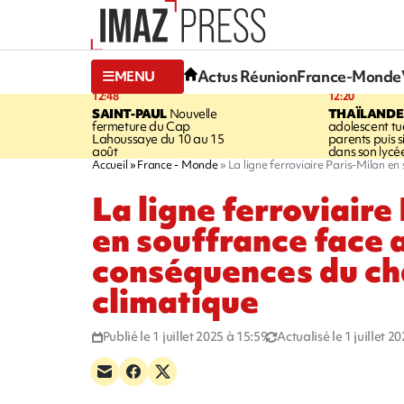
Actus Réunion
France-Monde
MENU
12:48
12:20
SAINT-PAUL
Nouvelle
THAÏLANDE
fermeture du Cap
adolescent tu
Lahoussaye du 10 au 15
parents puis 
août
dans son lycé
Accueil
France - Monde
La ligne ferroviaire Paris-Milan 
La ligne ferroviaire
en souffrance face 
conséquences du c
climatique
Publié le 1 juillet 2025 à 15:59
Actualisé le 1 juillet 2