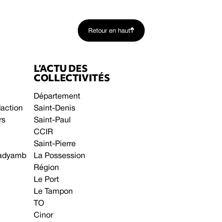
Retour en haut
L’ACTU DES
COLLECTIVITÉS
Département
daction
Saint-Denis
rs
Saint-Paul
CCIR
Saint-Pierre
 gadyamb
La Possession
Région
Le Port
Le Tampon
TO
Cinor