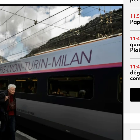
11:5
Pap
11:4
qual
Pla
11:4
dég
co