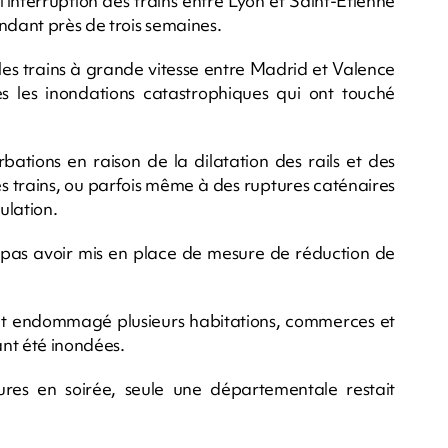
'interruption des trains entre Lyon et Saint-Etienne
dant près de trois semaines.
es trains à grande vitesse entre Madrid et Valence
s les inondations catastrophiques qui ont touché
ations en raison de la dilatation des rails et des
es trains, ou parfois même à des ruptures caténaires
ulation.
pas avoir mis en place de mesure de réduction de
t endommagé plusieurs habitations, commerces et
nt été inondées.
ures en soirée, seule une départementale restait