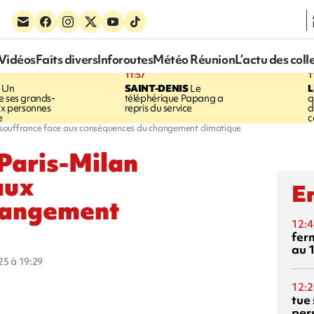
Vidéos
Faits divers
Inforoutes
Météo Réunion
L’actu des coll
11:57
1
Un
SAINT-DENIS
Le
e ses grands-
téléphérique Papang a
q
six personnes
repris du service
d
e
c
en souffrance face aux conséquences du changement climatique
 Paris-Milan
aux
En
hangement
12:4
fer
au 
025 à 19:29
12:2
tue
per