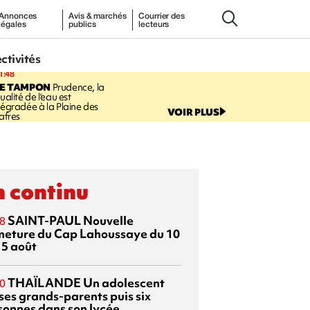
Annonces
Avis & marchés
Courrier des
légales
publics
lecteurs
ectivités
1:48
LE TAMPON
Prudence, la
ualité de l'eau est
égradée à la Plaine des
VOIR PLUS
afres
 continu
SAINT-PAUL
Nouvelle
8
meture du Cap Lahoussaye du 10
15 août
THAÏLANDE
Un adolescent
0
 ses grands-parents puis six
sonnes dans son lycée