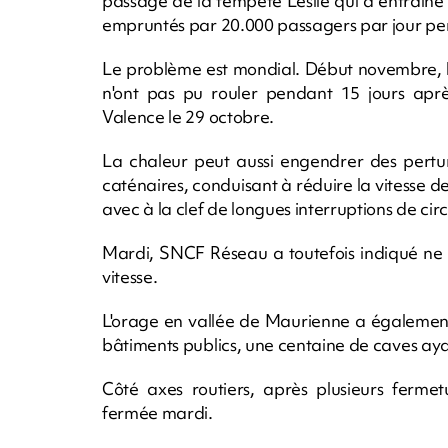
passage de la tempête Leslie qui a entrainé l
empruntés par 20.000 passagers par jour pen
Le problème est mondial. Début novembre, l
n'ont pas pu rouler pendant 15 jours aprè
Valence le 29 octobre.
La chaleur peut aussi engendrer des perturb
caténaires, conduisant à réduire la vitesse d
avec à la clef de longues interruptions de circ
Mardi, SNCF Réseau a toutefois indiqué ne 
vitesse.
L'orage en vallée de Maurienne a égalemen
bâtiments publics, une centaine de caves aya
Côté axes routiers, après plusieurs fermet
fermée mardi.