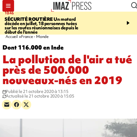
10:46
13:49
SÉCURITÉ ROUTIÈRE
Un motard
JUSTICE
Violences sexu
décède en juillet, 18 personnes tuées
mineurs - un courrier d
sur les routes réunionnaises depuis le
pointe les défaillances 
début de l'année
Accueil
France - Monde
Dont 116.000 en Inde
La pollution de l'air a tué
près de 500.000
nouveaux-nés en 2019
Publié le 21 octobre 2020 à 13:15
Actualisé le 21 octobre 2020 à 15:05