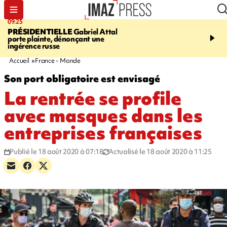
09:25
11:43
PRÉSIDENTIELLE
Gabriel Attal
INFOROUTE
À Saint-D
porte plainte, dénonçant une
accident après le virage 
ingérence russe
Jamaïque provoque 9 
d'embouteillages
Accueil
France - Monde
Son port obligatoire est envisagé
La rentrée se profile
avec masques dans les
entreprises françaises
Publié le 18 août 2020 à 07:18
Actualisé le 18 août 2020 à 11:25