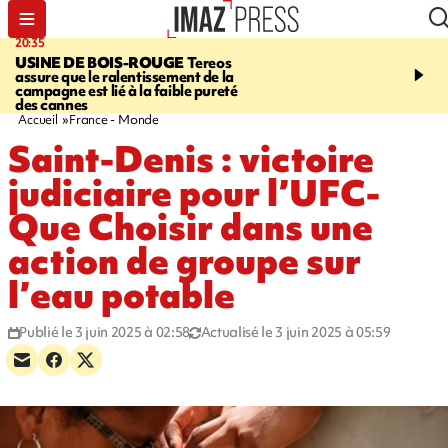
20:35
05:30
USINE DE BOIS-ROUGE
Tereos
SAINT-DENIS
Réouvert
assure que le ralentissement de la
téléphérique Papang à p
campagne est lié à la faible pureté
heures ce vendredi
des cannes
Accueil
France - Monde
Saint-Denis : victoire
judiciaire pour l’UFC-
Que Choisir dans une
action de groupe sur
l’eau potable
Publié le 3 juin 2025 à 02:58
Actualisé le 3 juin 2025 à 05:59