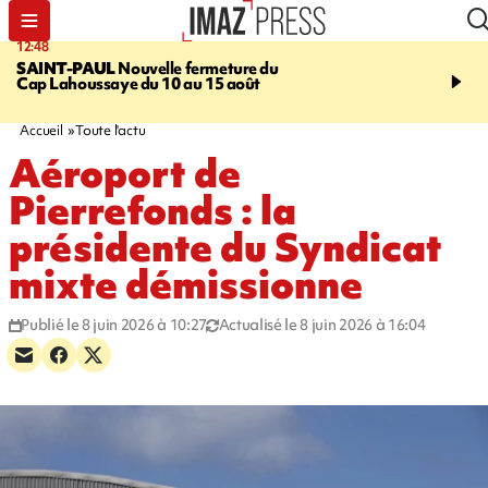
12:48
14:23
SAINT-PAUL
Nouvelle fermeture du
AFRIQUE DU SUD
Aprè
Cap Lahoussaye du 10 au 15 août
massif de migrants, la p
main-d'œuvre dans la na
ciel
Accueil
Toute l'actu
Aéroport de
Pierrefonds : la
présidente du Syndicat
mixte démissionne
Publié le 8 juin 2026 à 10:27
Actualisé le 8 juin 2026 à 16:04