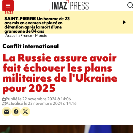
16:32
21:08
SAINT-PIERRE
Un homme de 23
MONDE
Arabie saoudit
ans mis en examen et placé en
et Turquie scellent un p
détention après la mort d'une
défense en pleine guerr
gramoune de 84 ans
Orient
Accueil
France - Monde
Conflit international
La Russie assure avoir
fait échouer les plans
militaires de l'Ukraine
pour 2025
Publié le 22 novembre 2024 à 14:06
Actualisé le 22 novembre 2024 à 14:16