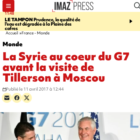
11:48
12:48
LE TAMPON
Prudence, la qualité de
SAINT-PAUL
Nouvelle 
l'eau est dégradée à la Plaine des
Cap Lahoussaye du 10 a
cafres
Accueil
France - Monde
Monde
La Syrie au coeur du G7
avant la visite de
Tillerson à Moscou
Publié le 11 avril 2017 à 12:44