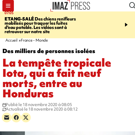
07:05
09:53
ETANG-SALÉ
Des chiens renifleurs
UN ÉTÉ
mobilisés pour traquer les fuites
CATASTROPHIQUE
Ca
d'eau potable. Les vidéos sont à
sécheresse, incendies - 
retrouver sur notre site
"global" pour ne laisser
agriculteur "seul"
Accueil
France - Monde
Des milliers de personnes isolées
La tempête tropicale
Iota, qui a fait neuf
morts, entre au
Honduras
Publié le 18 novembre 2020 à 08:05
Actualisé le 18 novembre 2020 à 08:12