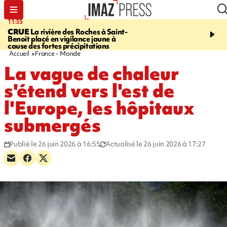
11:35
11:57
CRUE
La rivière des Roches à Saint-
SAINT-DENIS
Le télép
Benoit placé en vigilance jaune à
Papang a repris du servi
cause des fortes précipitations
Accueil
France - Monde
La vague de chaleur
s'étend vers l'est de
l'Europe, les hôpitaux
submergés
Publié le 26 juin 2026 à 16:55
Actualisé le 26 juin 2026 à 17:27