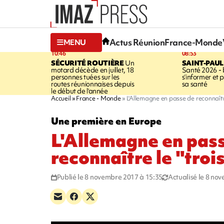
Actus Réunion
France-Monde
MENU
10:46
08:53
SÉCURITÉ ROUTIÈRE
Un
SAINT-PAUL
motard décède en juillet, 18
Santé 2026 - 
personnes tuées sur les
s’informer et 
routes réunionnaises depuis
sa santé
le début de l'année
Accueil
France - Monde
L'Allemagne en passe de reconnaîtr
Une première en Europe
L'Allemagne en pas
reconnaître le "tro
Publié le 8 novembre 2017 à 15:35
Actualisé le 8 no