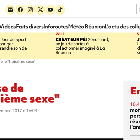
Vidéos
Faits divers
Inforoutes
Météo Réunion
L’actu des coll
08:11
0
Jour de Sport
CRÉATEUR PÉI
Xénoscard,
J
bouger,
un jeu de cartes à
L
prendre soin de
collectionner imaginé à La
d
Réunion
s
e le "troisième sexe"
se de
En
isième sexe"
10:4
mot
vembre 2017 à 16:03
per
réu
l'a