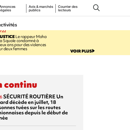
Annonces
Avis & marchés
Courrier des
légales
publics
lecteurs
ectivités
7:22
USTICE
Le rappeur Moha
a Squale condamné à
eux ans pour des violences
ur deux femmes
VOIR PLUS
 continu
SÉCURITÉ ROUTIÈRE
Un
6
ard décède en juillet, 18
sonnes tuées sur les routes
nionnaises depuis le début de
nnée