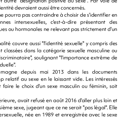
ut autre "désignation positive du sexe". Par voie de
dentité devraient aussi être concernés.
ne pourra pas contraindre à choisir de s'identifier en
es intersexuelles, c'est-à-dire présentant des
es ou hormonales ne relevant pas strictement d'un
alité couvre aussi "l'identité sexuelle" y compris des
 classées dans la catégorie sexuelle masculine ou
"discriminatoire", soulignant "l'importance extrême de
duelle".
Allemagne depuis mai 2013 dans les documents
 relatif au sexe en le laissant vide. Les intéressés
t faire le choix d'un sexe masculin ou féminin, soit
rieure, avait refusé en août 2016 d'aller plus loin et
sième sexe, jugeant que ce ne serait "pas légal". Elle
rsexuelle, née en 1989 et enregistrée avec le sexe