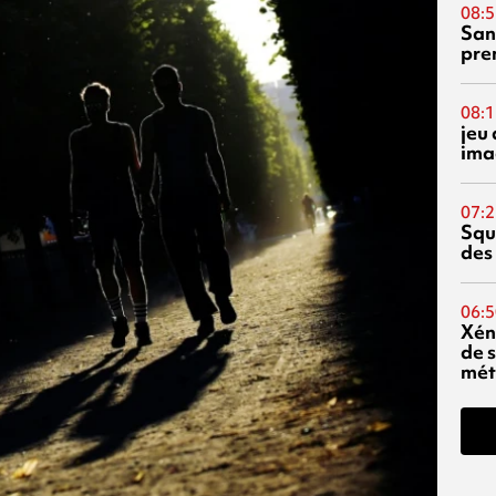
08:5
San
pre
08:1
jeu 
ima
07:2
Squ
des
06:5
Xén
de s
mét