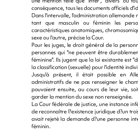
une mention telle que "inter", "divers" ou to
conséquence, tous les documents officiels d'i
Dans l'intervalle, l'administration allemande 
tant que masculin ou féminin les personn
caractéristiques anatomiques, chromosomiqu
sexe ou l'autre, précise la Cour.
Pour les juges, le droit général de la personn
personnes qui "ne peuvent être durablement
féminine". Ils jugent que la loi existante est 
la classification (sexuelle) pour l'identité indivi
Jusqu'à présent, il était possible en 
administratifs de ne pas renseigner le champ
pouvaient ensuite, au cours de leur vie, soi
garder la mention du sexe non renseignée.
La Cour fédérale de justice, une instance infé
de reconnaître l?existence juridique d?un troi
avait rejeté la demande d?une personne inte
féminin.