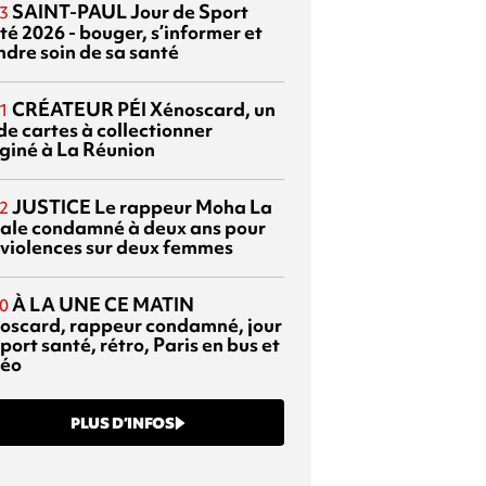
SAINT-PAUL
Jour de Sport
3
té 2026 - bouger, s’informer et
ndre soin de sa santé
CRÉATEUR PÉI
Xénoscard, un
1
de cartes à collectionner
giné à La Réunion
JUSTICE
Le rappeur Moha La
2
ale condamné à deux ans pour
 violences sur deux femmes
À LA UNE CE MATIN
0
oscard, rappeur condamné, jour
port santé, rétro, Paris en bus et
éo
PLUS D’INFOS