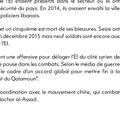
l'EI étaient présents dans le secteur où ils ont
urité du pays. En 2014, ils avaient envahi la ville
policiers libanais.
et un cinquième est mort de ses blessures. Seize ont
en décembre 2015 mais neuf soldats sont encore aux
l'EI.
t une offensive pour déloger l'EI du côté syrien de
ne pause dans les combats. Selon le média de guerre
 le cadre d'un accord global pour mettre fin à la
est du Qalamoun".
 coordination avec le mouvement chiite, qui combat
 Bachar al-Assad.