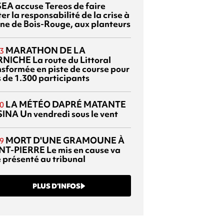
EA accuse Tereos de faire
er la responsabilité de la crise à
sine de Bois-Rouge, aux planteurs
MARATHON DE LA
3
RNICHE
La route du Littoral
nsformée en piste de course pour
s de 1.300 participants
LA MÉTÉO DAPRÉ MATANTE
0
SINA
Un vendredi sous le vent
MORT D'UNE GRAMOUNE À
9
NT-PIERRE
Le mis en cause va
e présenté au tribunal
PLUS D’INFOS