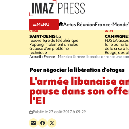
Actus Réunion
France-Monde
MENU
07:58
07:54
SAINT-DENIS
La
CAMPAGNE 
réouverture du téléphérique
FDSEA accuse
Papang finalement annulée
faire porter l
à cause d'un problème
de la crise à l
technique
Rouge, aux pl
Accueil
France - Monde
L'armée libanaise annonce une paus
Pour négocier la libération d'otages
L'armée libanaise a
pause dans son offe
l'EI
Publié le 27 août 2017 à 09:29