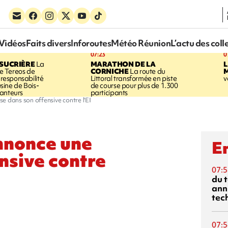
Vidéos
Faits divers
Inforoutes
Météo Réunion
L’actu des coll
07:23
0
SUCRIÈRE
La
MARATHON DE LA
 Tereos de
CORNICHE
La route du
a responsabilité
Littoral transformée en piste
v
'usine de Bois-
de course pour plus de 1.300
anteurs
participants
e dans son offensive contre l'EI
nnonce une
En
nsive contre
07:5
du 
ann
tec
07:5