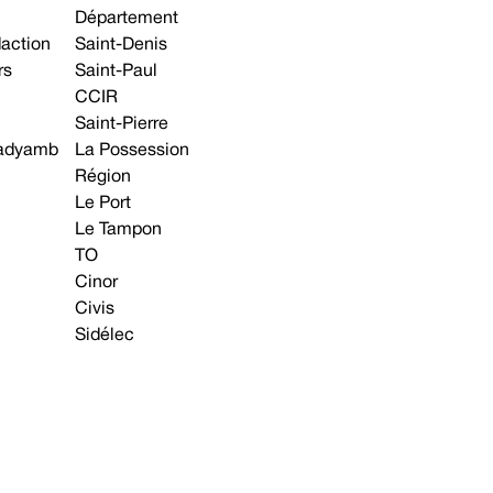
Département
daction
Saint-Denis
rs
Saint-Paul
CCIR
Saint-Pierre
 gadyamb
La Possession
Région
Le Port
Le Tampon
TO
Cinor
Civis
Sidélec
Annonces légales
Avis & Marchés publics