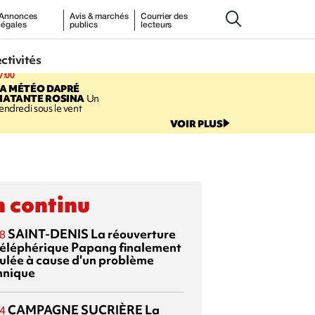
Annonces
Avis & marchés
Courrier des
légales
publics
lecteurs
ectivités
7:00
LA MÉTÉO DAPRÉ
MATANTE ROSINA
Un
endredi sous le vent
VOIR PLUS
 continu
SAINT-DENIS
La réouverture
8
téléphérique Papang finalement
ulée à cause d'un problème
hnique
CAMPAGNE SUCRIÈRE
La
4