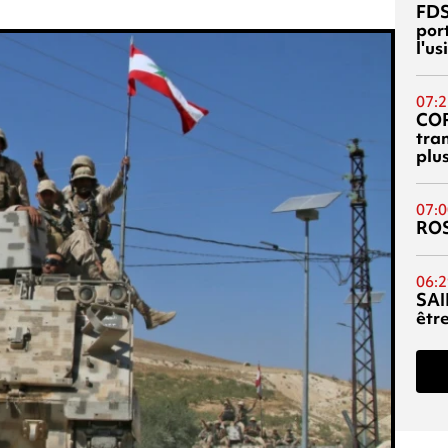
FDS
port
l'u
07:2
CO
tra
plu
07:0
RO
06:2
SAI
êtr