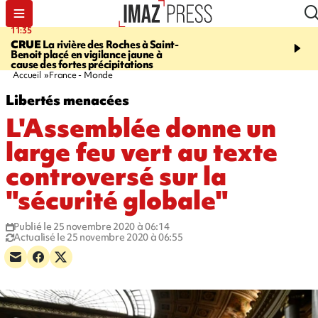
11:35
11:57
CRUE
La rivière des Roches à Saint-
SAINT-DENIS
Le télép
Benoit placé en vigilance jaune à
Papang a repris du servi
cause des fortes précipitations
Accueil
France - Monde
Libertés menacées
L'Assemblée donne un
large feu vert au texte
controversé sur la
"sécurité globale"
Publié le 25 novembre 2020 à 06:14
Actualisé le 25 novembre 2020 à 06:55