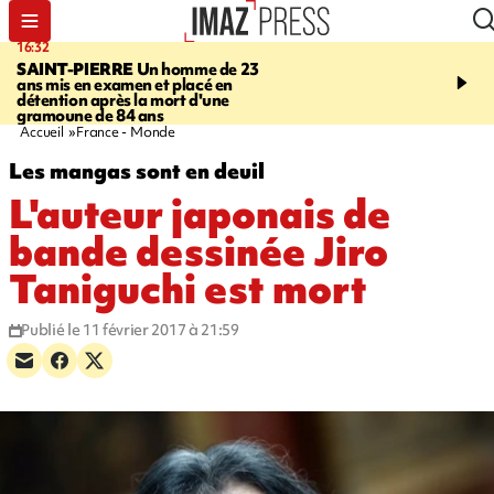
16:32
21:08
SAINT-PIERRE
Un homme de 23
MONDE
Arabie saoudit
ans mis en examen et placé en
et Turquie scellent un p
détention après la mort d'une
défense en pleine guerr
gramoune de 84 ans
Orient
Accueil
France - Monde
Les mangas sont en deuil
L'auteur japonais de
bande dessinée Jiro
Taniguchi est mort
Publié le 11 février 2017 à 21:59