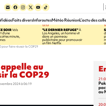
Vidéos
Faits divers
Inforoutes
Météo Réunion
L’actu des coll
17:17
1
CE SOIR
Vols
"LE DERNIER REFUGE"
À
S
rt d'une
Los Angeles, un homme vit
d
cottes minute,
dans un panneau
p
unes
publicitaire pour promouvoir
m
un film Netflix
a
 pour faire réussir la COP29
 appelle au
En
sir la COP29
21:0
Pak
novembre 2024 à 06:19
pac
au 
20:0