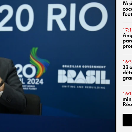
l'A
coc
foo
17:1
Ang
pan
pro
16:3
23 
dét
gra
16:1
min
Réu