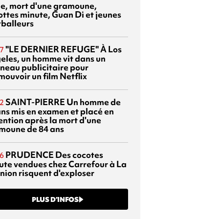
sie, mort d'une gramoune,
ottes minute, Guan Di et jeunes
tballeurs
"LE DERNIER REFUGE"
À Los
7
eles, un homme vit dans un
neau publicitaire pour
mouvoir un film Netflix
SAINT-PIERRE
Un homme de
2
ans mis en examen et placé en
ention après la mort d'une
moune de 84 ans
PRUDENCE
Des cocotes
6
ute vendues chez Carrefour à La
nion risquent d'exploser
PLUS D’INFOS