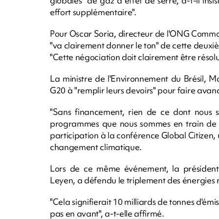
globales" de gaz à effet de serre, a-t-il insi
effort supplémentaire".
Pour Oscar Soria, directeur de l'ONG Common
"va clairement donner le ton" de cette deux
"Cette négociation doit clairement être résolue
La ministre de l'Environnement du Brésil, 
G20 à "remplir leurs devoirs" pour faire avan
"Sans financement, rien de ce dont nous 
programmes que nous sommes en train de cré
participation à la conférence Global Citizen
changement climatique.
Lors de ce même événement, la président
Leyen, a défendu le triplement des énergies 
"Cela signifierait 10 milliards de tonnes d'ém
pas en avant", a-t-elle affirmé.