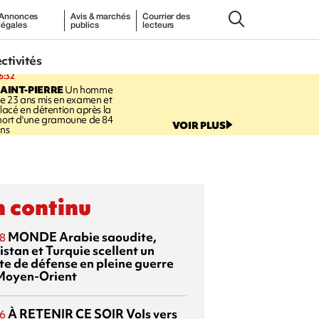
Annonces
Avis & marchés
Courrier des
légales
publics
lecteurs
ectivités
6:32
AINT-PIERRE
Un homme
e 23 ans mis en examen et
lacé en détention après la
ort d'une gramoune de 84
VOIR PLUS
ns
 continu
MONDE
Arabie saoudite,
8
istan et Turquie scellent un
te de défense en pleine guerre
Moyen-Orient
À RETENIR CE SOIR
Vols vers
6