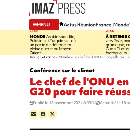
Actus Réunion
France-Monde
MENU
21:08
20:06
MONDE
Arabie saoudite,
À RETENIR 
Pakistan et Turquie scellent
vers l'Asie, mo
un pacte de défense en
gramoune, co
pleine guerre au Moyen-
Guan Di et je
Orient
footballeurs
Accueil
France - Monde
Le chef de l'ONU en appelle au G20
Conférence sur le climat
Le chef de l'ONU en
G20 pour faire réus
Publié le 18 novembre 2024 à 03:14
Actualisé le 18 