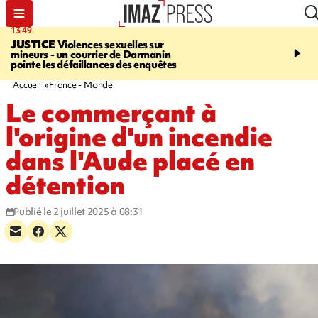
13:49
17:59
JUSTICE
Violences sexuelles sur
INFOROUTE
Marathon 
mineurs - un courrier de Darmanin
Corniche - la route du L
pointe les défaillances des enquêtes
ce dimanche matin dans 
Nord-Ouest
Accueil
France - Monde
Le commerçant à
l'origine d'un incendie
dans l'Aude placé en
détention
Publié le 2 juillet 2025 à 08:31