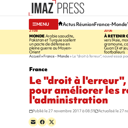
Actus Réunion
France-Monde
MENU
21:08
20:06
MONDE
Arabie saoudite,
À RETENIR 
Pakistan et Turquie scellent
vers l'Asie, mo
un pacte de défense en
gramoune, co
pleine guerre au Moyen-
Guan Di et je
Orient
footballeurs
Accueil
France - Monde
Le "droit à l'erreur", nouvel essai p
France
Le "droit à l'erreur"
pour améliorer les r
l'administration
Publié le 27 novembre 2017 à 08:39
Actualisé le 27 