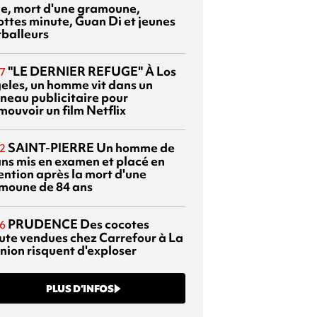
sie, mort d'une gramoune,
ottes minute, Guan Di et jeunes
tballeurs
"LE DERNIER REFUGE"
À Los
7
eles, un homme vit dans un
neau publicitaire pour
mouvoir un film Netflix
SAINT-PIERRE
Un homme de
2
ans mis en examen et placé en
ention après la mort d'une
moune de 84 ans
PRUDENCE
Des cocotes
6
ute vendues chez Carrefour à La
nion risquent d'exploser
PLUS D’INFOS