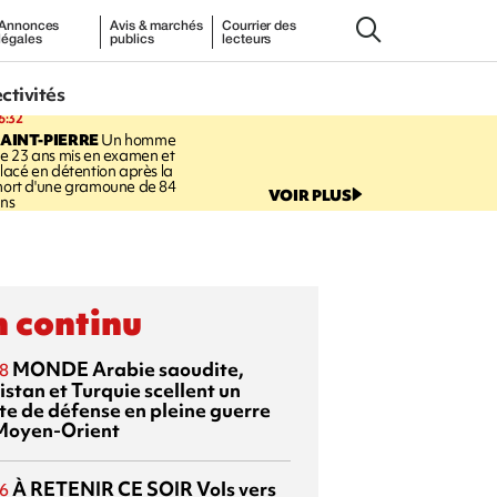
Annonces
Avis & marchés
Courrier des
légales
publics
lecteurs
ectivités
6:32
AINT-PIERRE
Un homme
e 23 ans mis en examen et
lacé en détention après la
ort d'une gramoune de 84
VOIR PLUS
ns
 continu
MONDE
Arabie saoudite,
8
istan et Turquie scellent un
te de défense en pleine guerre
Moyen-Orient
À RETENIR CE SOIR
Vols vers
6