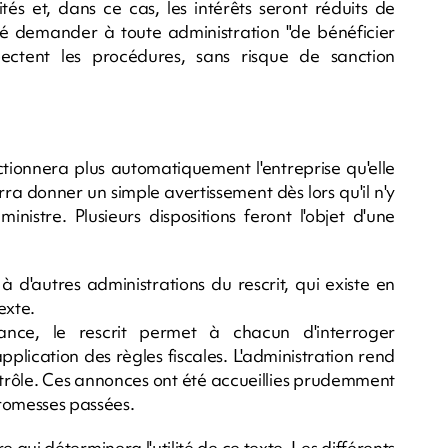
és et, dans ce cas, les intérêts seront réduits de
ôté demander à toute administration "de bénéficier
spectent les procédures, sans risque de sanction
ctionnera plus automatiquement l'entreprise qu'elle
rra donner un simple avertissement dès lors qu'il n'y
inistre. Plusieurs dispositions feront l'objet d'une
à d'autres administrations du rescrit, qui existe en
exte.
nce, le rescrit permet à chacun d'interroger
'application des règles fiscales. L'administration rend
ntrôle. Ces annonces ont été accueillies prudemment
promesses passées.
re qui déterminera l'utilité de ce texte. Les différents