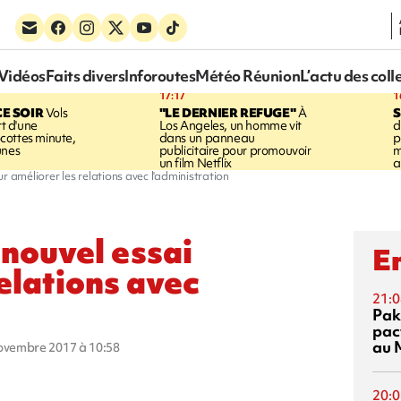
Vidéos
Faits divers
Inforoutes
Météo Réunion
L’actu des coll
17:17
1
CE SOIR
Vols
"LE DERNIER REFUGE"
À
S
rt d'une
Los Angeles, un homme vit
d
cottes minute,
dans un panneau
p
unes
publicitaire pour promouvoir
m
un film Netflix
a
our améliorer les relations avec l'administration
, nouvel essai
En
elations avec
21:0
Pak
pac
au 
novembre 2017 à 10:58
20:0