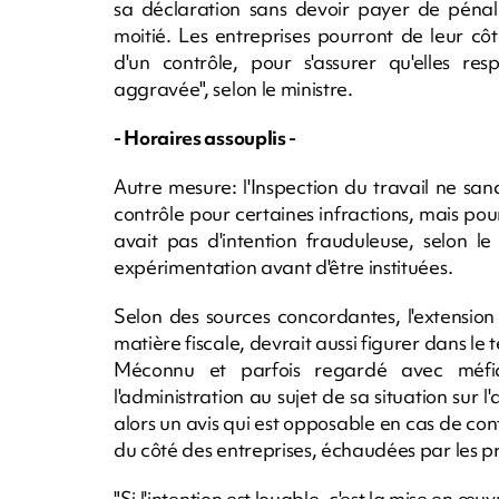
sa déclaration sans devoir payer de pénalit
moitié. Les entreprises pourront de leur c
d'un contrôle, pour s'assurer qu'elles re
aggravée", selon le ministre.
- Horaires assouplis -
Autre mesure: l'Inspection du travail ne san
contrôle pour certaines infractions, mais pou
avait pas d'intention frauduleuse, selon le m
expérimentation avant d'être instituées.
Selon des sources concordantes, l'extension 
matière fiscale, devrait aussi figurer dans le t
Méconnu et parfois regardé avec méfia
l'administration au sujet de sa situation sur l
alors un avis qui est opposable en cas de co
du côté des entreprises, échaudées par les 
"Si l'intention est louable, c'est la mise en œuv