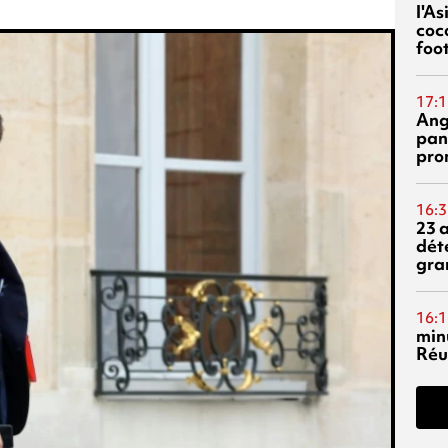
l'A
coc
foo
17:1
Ang
pan
pro
16:3
23 
dét
gra
16:1
min
Réu