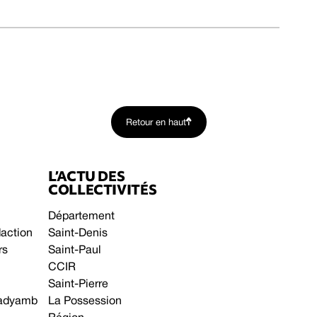
Retour en haut
L’ACTU DES
COLLECTIVITÉS
Département
daction
Saint-Denis
rs
Saint-Paul
CCIR
Saint-Pierre
 gadyamb
La Possession