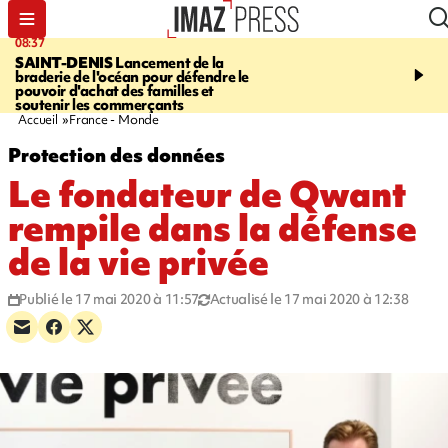
08:37
10:44
SAINT-DENIS
Lancement de la
SAINT-DENIS
Les lions 
braderie de l'océan pour défendre le
dragons paradent dans l
pouvoir d'achat des familles et
ville pour fêter Guan Di.
soutenir les commerçants
photos sur notre site
Accueil
France - Monde
Protection des données
Le fondateur de Qwant
rempile dans la défense
de la vie privée
Publié le 17 mai 2020 à 11:57
Actualisé le 17 mai 2020 à 12:38