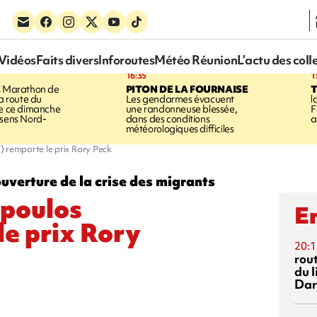
Vidéos
Faits divers
Inforoutes
Météo Réunion
L’actu des coll
16:35
1
E
Marathon de
PITON DE LA FOURNAISE
la route du
Les gendarmes évacuent
l
ée ce dimanche
une randonneuse blessée,
F
 sens Nord-
dans des conditions
a
météorologiques difficiles
) remporte le prix Rory Peck
verture de la crise des migrants
opoulos
En
e prix Rory
20:1
rout
du l
Dar