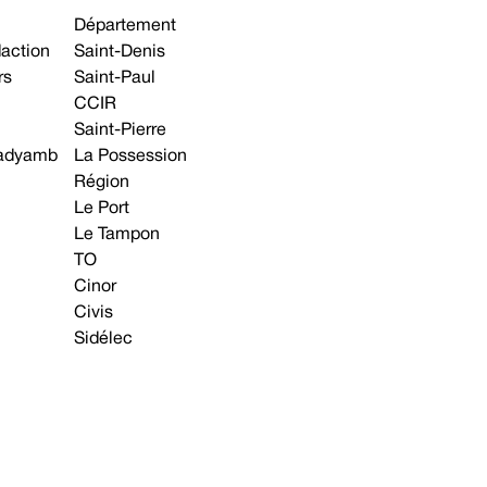
Département
daction
Saint-Denis
rs
Saint-Paul
CCIR
Saint-Pierre
 gadyamb
La Possession
Région
Le Port
Le Tampon
TO
Cinor
Civis
Sidélec
Annonces légales
Avis & Marchés publics