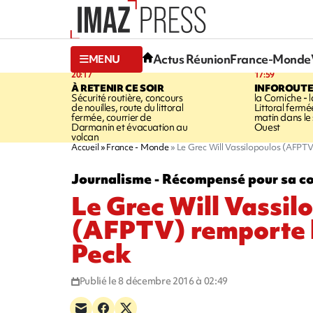
Actus Réunion
France-Monde
MENU
20:17
17:59
À RETENIR CE SOIR
INFOROUT
Sécurité routière, concours
la Corniche - 
de nouilles, route du littoral
Littoral ferm
fermée, courrier de
matin dans le
Darmanin et évacuation au
Ouest
volcan
Accueil
France - Monde
Le Grec Will Vassilopoulos (AFPTV
Journalisme - Récompensé pour sa cou
Le Grec Will Vassil
(AFPTV) remporte l
Peck
Publié le 8 décembre 2016 à 02:49