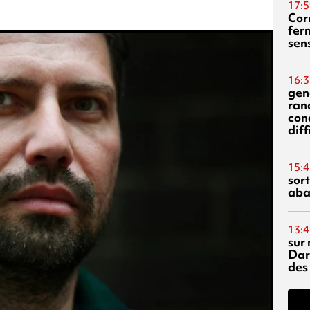
17:5
Corn
fer
sen
16:3
gen
ran
con
diff
15:4
sor
aba
13:4
sur 
Dar
des