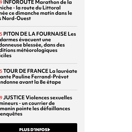
INFOROUTE
Marathon de la
9
iche - la route du Littoral
mée ce dimanche matin dans le
s Nord-Ouest
PITON DE LA FOURNAISE
Les
5
darmes évacuent une
donneuse blessée, dans des
ditions météorologiques
iciles
TOUR DE FRANCE
La lauréate
5
tante Pauline Ferrand-Prévot
ndonne avant la 8e étape
JUSTICE
Violences sexuelles
9
mineurs - un courrier de
manin pointe les défaillances
 enquêtes
PLUS D’INFOS