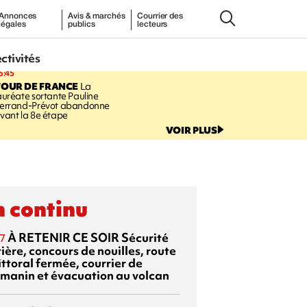
Annonces
Avis & marchés
Courrier des
légales
publics
lecteurs
ectivités
5:45
TOUR DE FRANCE
La
auréate sortante Pauline
errand-Prévot abandonne
vant la 8e étape
VOIR PLUS
 continu
À RETENIR CE SOIR
Sécurité
7
ière, concours de nouilles, route
ittoral fermée, courrier de
manin et évacuation au volcan