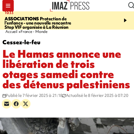
10:33
15:03
ASSOCIATIONS
Protection de
CANADA
Vaste feu de 
l’enfance - une nouvelle rencontre
l'ouest du pays, 20.000 
Stop VIF organisée à La Réunion
l'état d'urgence déclaré
Accueil
France - Monde
Cessez-le-feu
Le Hamas annonce une
libération de trois
otages samedi contre
des détenus palestiniens
Publié le 7 février 2025 à 21:18
Actualisé le 8 février 2025 à 07:20