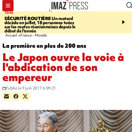
10:46
13:49
SÉCURITÉ ROUTIÈRE
Un motard
JUSTICE
Violences sexu
décède en juillet, 18 personnes tuées
mineurs - un courrier d
sur les routes réunionnaises depuis le
pointe les défaillances 
début de l'année
Accueil
France - Monde
La première en plus de 200 ans
Le Japon ouvre la voie à
l'abdication de son
empereur
Publié le 9 juin 2017 à 09:21