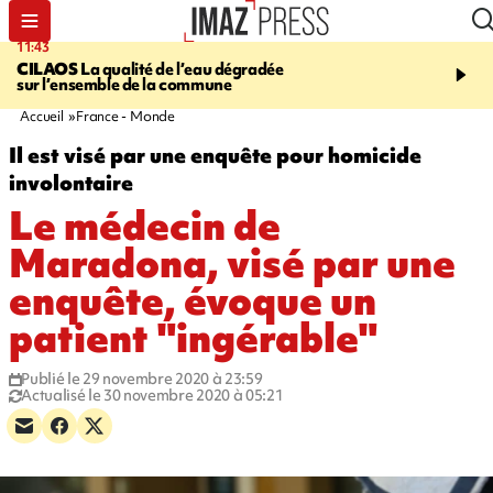
11:43
12:20
CILAOS
La qualité de l’eau dégradée
THAÏLANDE
Un adoles
sur l’ensemble de la commune
grands-parents puis six
dans son lycée
Accueil
France - Monde
Il est visé par une enquête pour homicide
involontaire
Le médecin de
Maradona, visé par une
enquête, évoque un
patient "ingérable"
Publié le 29 novembre 2020 à 23:59
Actualisé le 30 novembre 2020 à 05:21