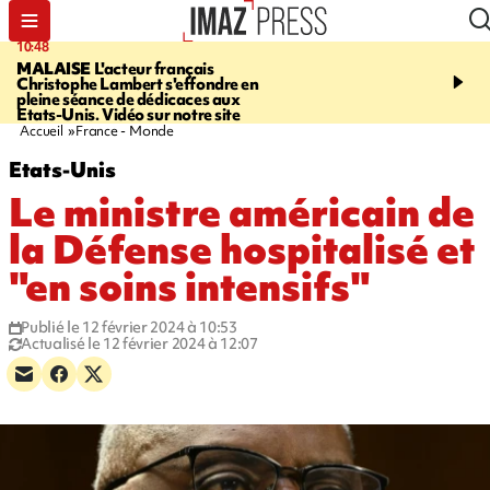
10:48
13:48
MALAISE
L'acteur français
CHALEUR
Record en E
Christophe Lambert s'effondre en
l'Ouest pour le début de 
pleine séance de dédicaces aux
Etats-Unis. Vidéo sur notre site
Accueil
France - Monde
Etats-Unis
Le ministre américain de
la Défense hospitalisé et
"en soins intensifs"
Publié le 12 février 2024 à 10:53
Actualisé le 12 février 2024 à 12:07