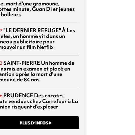
sie, mort d'une gramoune,
ottes minute, Guan Di et jeunes
tballeurs
"LE DERNIER REFUGE"
À Los
7
eles, un homme vit dans un
neau publicitaire pour
mouvoir un film Netflix
SAINT-PIERRE
Un homme de
2
ans mis en examen et placé en
ention après la mort d'une
moune de 84 ans
PRUDENCE
Des cocotes
6
ute vendues chez Carrefour à La
nion risquent d'exploser
PLUS D’INFOS