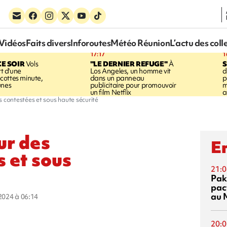
Vidéos
Faits divers
Inforoutes
Météo Réunion
L’actu des coll
17:17
1
CE SOIR
Vols
"LE DERNIER REFUGE"
À
S
rt d'une
Los Angeles, un homme vit
d
cottes minute,
dans un panneau
p
unes
publicitaire pour promouvoir
m
un film Netflix
a
s contestées et sous haute sécurité
ur des
En
s et sous
21:0
Pak
pac
au 
 2024 à 06:14
20:0