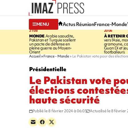
Actus Réunion
France-Monde
MENU
21:08
20:06
MONDE
Arabie saoudite,
À RETENIR 
Pakistan et Turquie scellent
vers l'Asie, mo
un pacte de défense en
gramoune, co
pleine guerre au Moyen-
Guan Di et je
Orient
footballeurs
Accueil
France - Monde
Le Pakistan vote pour des élection
Présidentielle
Le Pakistan vote po
élections contestée
haute sécurité
Publié le 8 février 2024 à 06:03
Actualisé le 8 février