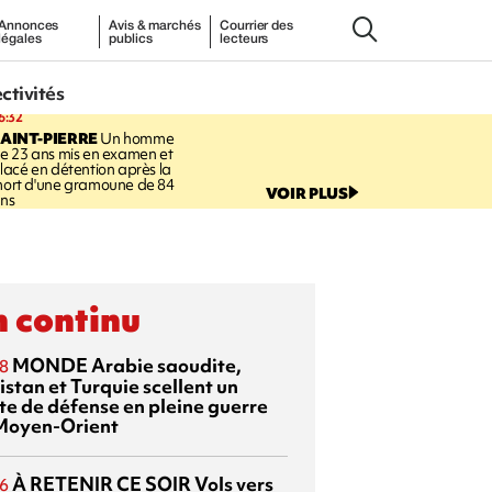
Annonces
Avis & marchés
Courrier des
légales
publics
lecteurs
ectivités
6:32
AINT-PIERRE
Un homme
e 23 ans mis en examen et
lacé en détention après la
ort d'une gramoune de 84
VOIR PLUS
ns
 continu
MONDE
Arabie saoudite,
8
istan et Turquie scellent un
te de défense en pleine guerre
Moyen-Orient
À RETENIR CE SOIR
Vols vers
6