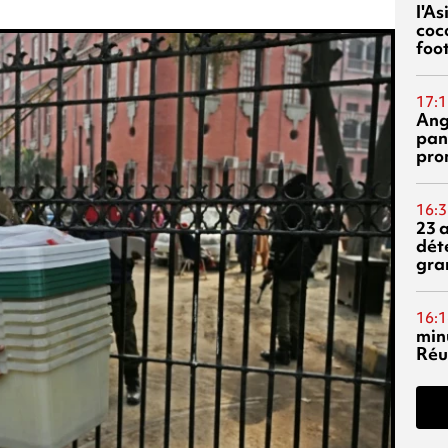
l'A
coc
foo
17:1
Ang
pan
pro
16:3
23 
dét
gra
16:1
min
Réu