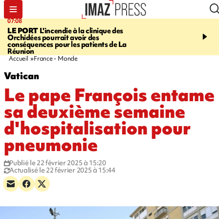
07:08
09:56
LE PORT
L'incendie à la clinique des
VIOLENCES SEXUELL
Orchidées pourrait avoir des
MINEURS
L'association 
conséquences pour les patients de La
judiciaire dénonce une "
Réunion
Darmanin
Accueil
France - Monde
Vatican
Le pape François entame
sa deuxième semaine
d'hospitalisation pour
pneumonie
Publié le 22 février 2025 à 15:20
Actualisé le 22 février 2025 à 15:44