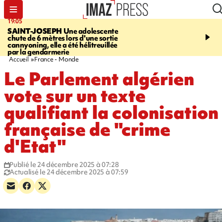
19:05
20:44
SAINT-JOSEPH
Une adolescente
À RETENIR CE SOIR
G
chute de 6 mètres lors d'une sortie
rouée de coups, cycliste,
cannyoning, elle a été hélitreuillée
personne disparue et c
par la gendarmerie
para-natation
Accueil
France - Monde
Le Parlement algérien
vote sur un texte
qualifiant la colonisation
française de "crime
d'Etat"
Publié le 24 décembre 2025 à 07:28
Actualisé le 24 décembre 2025 à 07:59