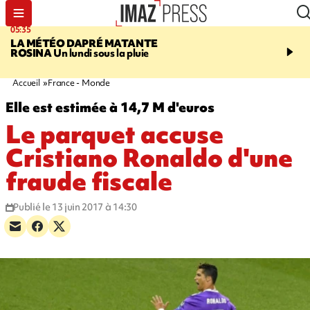
05:35
07:47
LA MÉTÉO DAPRÉ MATANTE
MAYOTTE
Une femme e
ROSINA
Un lundi sous la pluie
ses deux enfants meure
l'incendie de leur maiso
Accueil
France - Monde
Elle est estimée à 14,7 M d'euros
Le parquet accuse
Cristiano Ronaldo d'une
fraude fiscale
Publié le 13 juin 2017 à 14:30