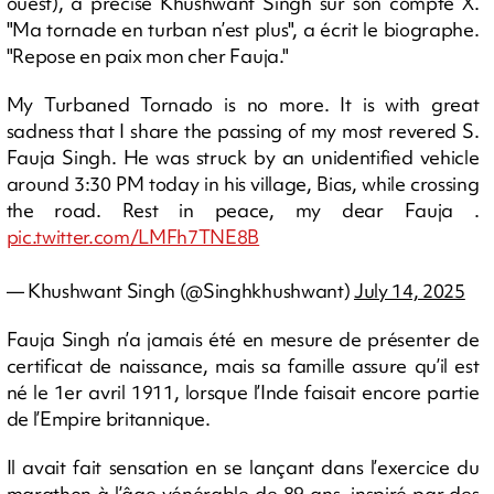
ouest), a précisé Khushwant Singh sur son compte X.
"Ma tornade en turban n’est plus", a écrit le biographe.
"Repose en paix mon cher Fauja."
My Turbaned Tornado is no more. It is with great
sadness that I share the passing of my most revered S.
Fauja Singh. He was struck by an unidentified vehicle
around 3:30 PM today in his village, Bias, while crossing
the road. Rest in peace, my dear Fauja .
pic.twitter.com/LMFh7TNE8B
— Khushwant Singh (@Singhkhushwant)
July 14, 2025
Fauja Singh n’a jamais été en mesure de présenter de
certificat de naissance, mais sa famille assure qu’il est
né le 1er avril 1911, lorsque l’Inde faisait encore partie
de l’Empire britannique.
Il avait fait sensation en se lançant dans l’exercice du
marathon à l’âge vénérable de 89 ans, inspiré par des