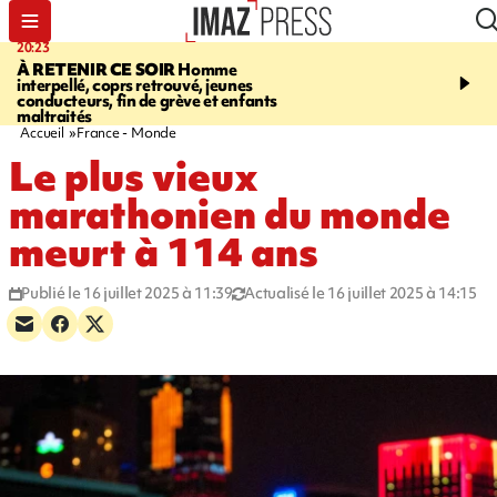
20:23
06:04
À RETENIR CE SOIR
Homme
EMPLOIS
Difficultés d
interpellé, coprs retrouvé, jeunes
à La Réunion - des agric
conducteurs, fin de grève et enfants
envisagent de mettre des
maltraités
étrangers dans les cha
Accueil
France - Monde
Le plus vieux
marathonien du monde
meurt à 114 ans
Publié le 16 juillet 2025 à 11:39
Actualisé le 16 juillet 2025 à 14:15