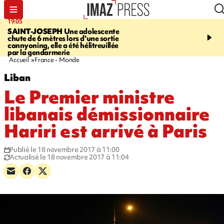
19:05
20:44
SAINT-JOSEPH
Une adolescente
À RETENIR CE SOIR
G
chute de 6 mètres lors d'une sortie
rouée de coups, cycliste,
cannyoning, elle a été hélitreuillée
personne disparue et c
par la gendarmerie
para-natation
Accueil
France - Monde
Liban
Le Premier ministre
libanais démissionnaire
Hariri est arrivé à Paris
Publié le 18 novembre 2017 à 11:00
Actualisé le 18 novembre 2017 à 11:04