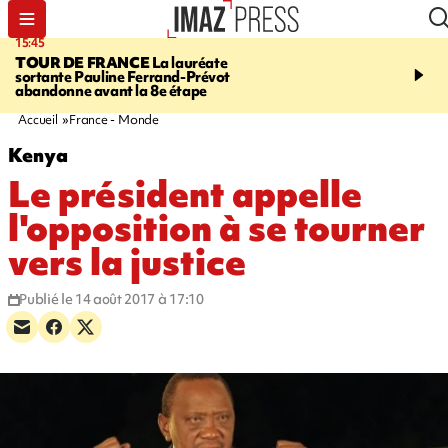
15:45
20:17
TOUR DE FRANCE
La lauréate
À RETENIR CE SOIR
Sé
sortante Pauline Ferrand-Prévot
routière, concours de nou
abandonne avant la 8e étape
du littoral fermée, courr
Darmanin et évacuation
Accueil
France - Monde
Kenya
Le président appelle
l'opposition à se tourner
vers la justice
Publié le 14 août 2017 à 17:10