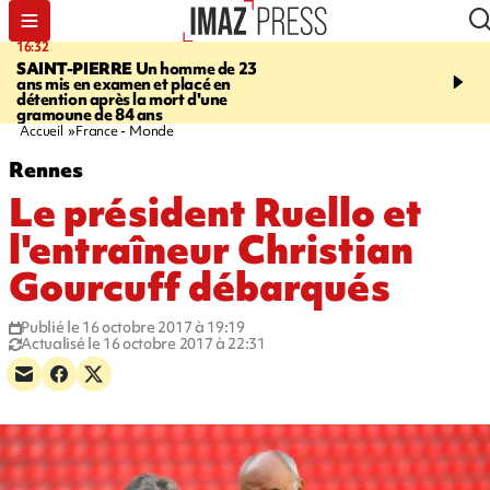
16:32
21:08
SAINT-PIERRE
Un homme de 23
MONDE
Arabie saoudit
ans mis en examen et placé en
et Turquie scellent un p
détention après la mort d'une
défense en pleine guerr
gramoune de 84 ans
Orient
Accueil
France - Monde
Rennes
Le président Ruello et
l'entraîneur Christian
Gourcuff débarqués
Publié le 16 octobre 2017 à 19:19
Actualisé le 16 octobre 2017 à 22:31