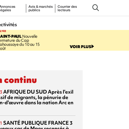
Annonces
Avis & marchés
Courrier des
légales
publics
lecteurs
ectivités
2:48
AINT-PAUL
Nouvelle
ermeture du Cap
ahoussaye du 10 au 15
VOIR PLUS
oût
 continu
AFRIQUE DU SUD
Après l'exil
3
sif de migrants, la pénurie de
n-d'œuvre dans la nation Arc en
SANTÉ PUBLIQUE FRANCE
3
1
veaux cas de Mpox recensés à