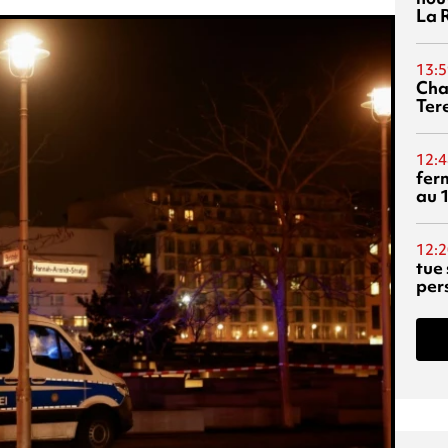
La 
13:5
Cha
Ter
12:4
fer
au 
12:2
tue
per