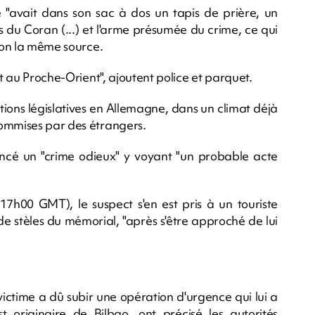
mé "avait dans son sac à dos un tapis de prière, un
s du Coran (...) et l'arme présumée du crime, ce qui
elon la même source.
it au Proche-Orient", ajoutent police et parquet.
tions législatives en Allemagne, dans un climat déjà
commises par des étrangers.
oncé un "crime odieux" y voyant "un probable acte
17h00 GMT), le suspect s'en est pris à un touriste
e stèles du mémorial, "après s'être approché de lui
victime a dû subir une opération d'urgence qui lui a
st originaire de Bilbao, ont précisé les autorités