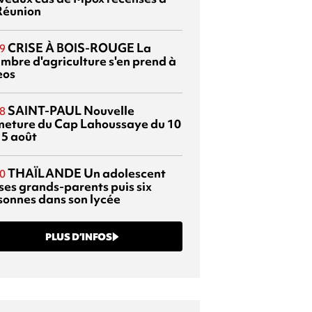
Réunion
CRISE À BOIS-ROUGE
La
9
mbre d'agriculture s'en prend à
eos
SAINT-PAUL
Nouvelle
8
meture du Cap Lahoussaye du 10
15 août
THAÏLANDE
Un adolescent
0
 ses grands-parents puis six
sonnes dans son lycée
PLUS D’INFOS