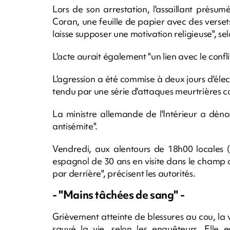
Lors de son arrestation, l'assaillant présu
Coran, une feuille de papier avec des verset
laisse supposer une motivation religieuse", s
L'acte aurait également "un lien avec le confl
L'agression a été commise à deux jours d'élec
tendu par une série d'attaques meurtrières 
La ministre allemande de l'Intérieur a dén
antisémite".
Vendredi, aux alentours de 18h00 locales (
espagnol de 30 ans en visite dans le champ d
par derrière", précisent les autorités.
- "Mains tâchées de sang" -
Grièvement atteinte de blessures au cou, la 
sauvé la vie, selon les enquêteurs. Elle e