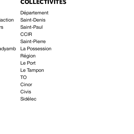
COLLECTIVITÉS
Département
daction
Saint-Denis
rs
Saint-Paul
CCIR
Saint-Pierre
 gadyamb
La Possession
Région
Le Port
Le Tampon
TO
Cinor
Civis
Sidélec