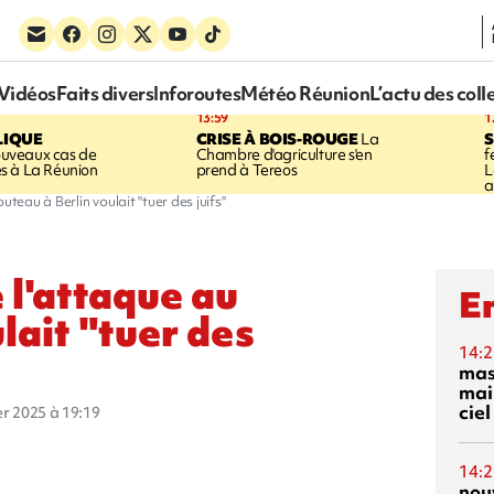
Vidéos
Faits divers
Inforoutes
Météo Réunion
L’actu des coll
13:59
1
LIQUE
CRISE À BOIS-ROUGE
La
S
uveaux cas de
Chambre d'agriculture s'en
f
s à La Réunion
prend à Tereos
L
a
uteau à Berlin voulait "tuer des juifs"
 l'attaque au
En
lait "tuer des
14:2
mas
mai
ciel
ier 2025 à 19:19
14:2
nou