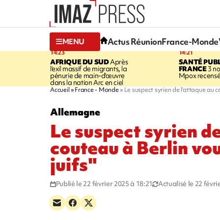
Actus Réunion
France-Monde
MENU
14:23
14:21
AFRIQUE DU SUD
Après
SANTÉ PUB
l'exil massif de migrants, la
FRANCE
3 no
pénurie de main-d'œuvre
Mpox recensé
dans la nation Arc en ciel
Accueil
France - Monde
Le suspect syrien de l'attaque au co
Allemagne
Le suspect syrien de
couteau à Berlin vou
juifs"
Publié le 22 février 2025 à 18:21
Actualisé le 22 févr