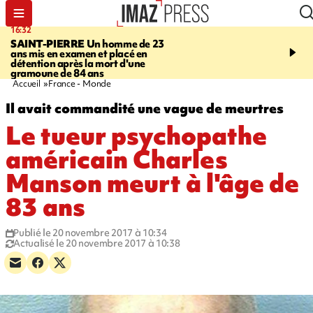
16:32
21:08
SAINT-PIERRE
Un homme de 23
MONDE
Arabie saoudit
ans mis en examen et placé en
et Turquie scellent un p
détention après la mort d'une
défense en pleine guerr
gramoune de 84 ans
Orient
Accueil
France - Monde
Il avait commandité une vague de meurtres
Le tueur psychopathe
américain Charles
Manson meurt à l'âge de
83 ans
Publié le 20 novembre 2017 à 10:34
Actualisé le 20 novembre 2017 à 10:38