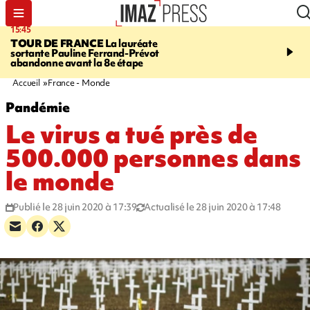
15:45
20:17
TOUR DE FRANCE
La lauréate
À RETENIR CE SOIR
Sé
sortante Pauline Ferrand-Prévot
routière, concours de nou
abandonne avant la 8e étape
du littoral fermée, courr
Darmanin et évacuation
Accueil
France - Monde
Pandémie
Le virus a tué près de
500.000 personnes dans
le monde
Publié le 28 juin 2020 à 17:39
Actualisé le 28 juin 2020 à 17:48