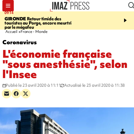
09:14
13:09
GIRONDE
Retour timide des
CONFLIT
Des échanges
touristes au Porge, encore meurtri
font cinq morts en Ukrai
par le mégafeu
Russie
Accueil
France - Monde
Coronavirus
L'économie française
"sous anesthésie", selon
l'Insee
Publié le 23 avril 2020 à 11:11
Actualisé le 23 avril 2020 à 11:38