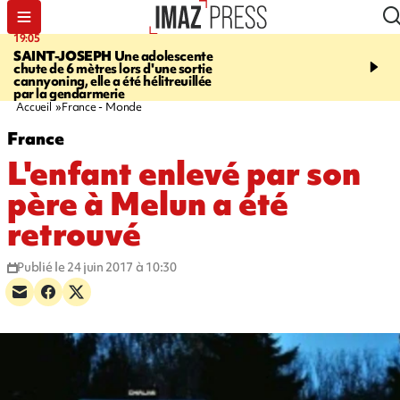
19:05
20:44
SAINT-JOSEPH
Une adolescente
À RETENIR CE SOIR
G
chute de 6 mètres lors d'une sortie
rouée de coups, cycliste,
cannyoning, elle a été hélitreuillée
personne disparue et c
par la gendarmerie
para-natation
Accueil
France - Monde
France
L'enfant enlevé par son
père à Melun a été
retrouvé
Publié le 24 juin 2017 à 10:30