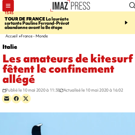
15:45
20:17
TOUR DE FRANCE
La lauréate
À RETENIR CE SOIR
Sé
sortante Pauline Ferrand-Prévot
routière, concours de nou
abandonne avant la 8e étape
du littoral fermée, courr
Darmanin et évacuation
Accueil
France - Monde
Italie
Les amateurs de kitesurf
fêtent le confinement
allégé
Publié le 10 mai 2020 à 11:38
Actualisé le 10 mai 2020 à 16:02