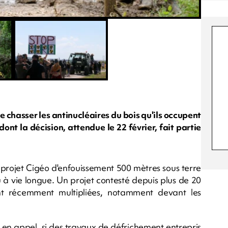
 de chasser les antinucléaires du bois qu'ils occupent
nt la décision, attendue le 22 février, fait partie
 projet Cigéo d'enfouissement 500 mètres sous terre
u à vie longue. Un projet contesté depuis plus de 20
ont récemment multipliées, notamment devant les
, en appel, si des travaux de défrichement entrepris