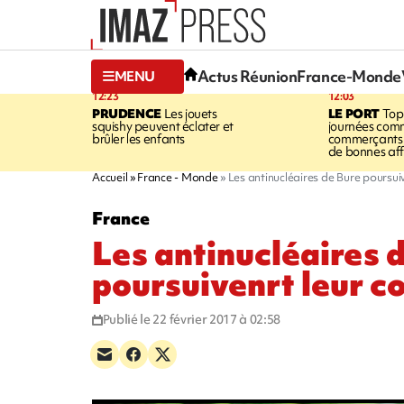
Actus Réunion
France-Monde
MENU
12:23
12:03
PRUDENCE
Les jouets
LE PORT
Top
squishy peuvent éclater et
journées comm
brûler les enfants
commerçants 
de bonnes aff
Accueil
France - Monde
Les antinucléaires de Bure poursui
France
Les antinucléaires 
poursuivenrt leur 
Publié le 22 février 2017 à 02:58