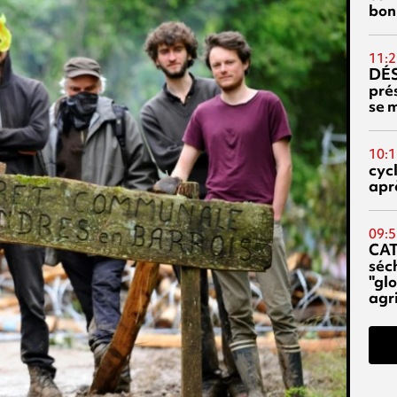
bon
11:2
DÉS
prés
se m
10:1
cyc
aprè
09:5
CA
séc
"glo
agri