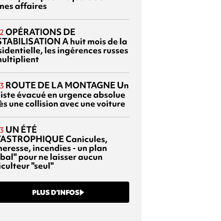
nes affaires
OPÉRATIONS DE
2
TABILISATION
A huit mois de la
identielle, les ingérences russes
ultiplient
ROUTE DE LA MONTAGNE
Un
3
liste évacué en urgence absolue
s une collision avec une voiture
UN ÉTÉ
3
TASTROPHIQUE
Canicules,
heresse, incendies - un plan
bal" pour ne laisser aucun
culteur "seul"
PLUS D’INFOS