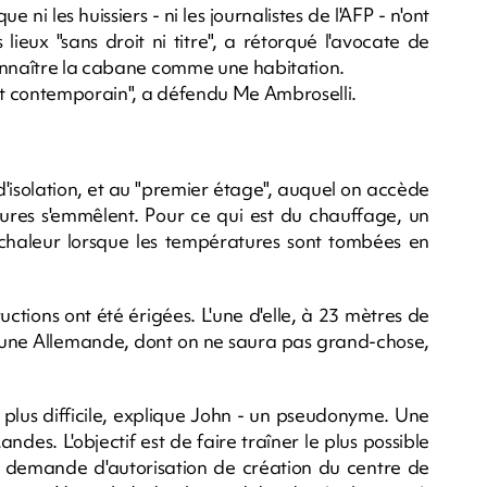
 ni les huissiers - ni les journalistes de l'AFP - n'ont
ieux "sans droit ni titre", a rétorqué l'avocate de
connaître la cabane comme une habitation.
tôt contemporain", a défendu Me Ambroselli.
 d'isolation, et au "premier étage", auquel on accède
tures s'emmêlent. Pour ce qui est du chauffage, un
 chaleur lorsque les températures sont tombées en
ructions ont été érigées. L'une d'elle, à 23 mètres de
jeune Allemande, dont on ne saura pas grand-chose,
on plus difficile, explique John - un pseudonyme. Une
s. L'objectif est de faire traîner le plus possible
la demande d'autorisation de création du centre de