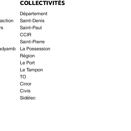
COLLECTIVITÉS
Département
daction
Saint-Denis
rs
Saint-Paul
CCIR
Saint-Pierre
 gadyamb
La Possession
Région
Le Port
Le Tampon
TO
Cinor
Civis
Sidélec