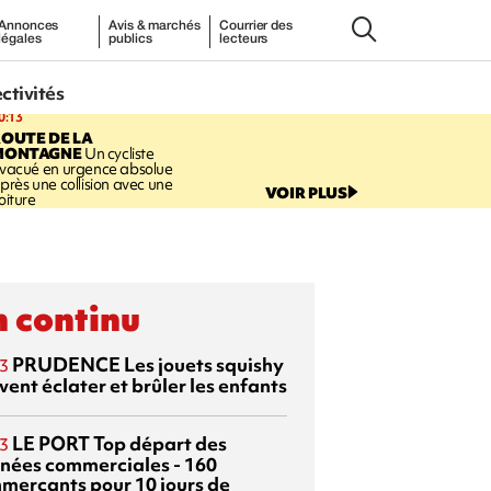
Annonces
Avis & marchés
Courrier des
légales
publics
lecteurs
ectivités
0:13
OUTE DE LA
MONTAGNE
Un cycliste
vacué en urgence absolue
près une collision avec une
VOIR PLUS
oiture
 continu
PRUDENCE
Les jouets squishy
3
ent éclater et brûler les enfants
LE PORT
Top départ des
3
rnées commerciales - 160
merçants pour 10 jours de