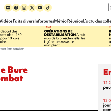
Vidéos
Faits divers
Inforoutes
Météo Réunion
L’actu des coll
11:22
1
 départ des
OPÉRATIONS DE
R
erciales - 160
DÉSTABILISATION
A huit
pour 10 jours
mois de la présidentielle, les
é
aires
ingérences russes se
a
multiplient
v
venrt leur combat
de Bure
En
combat
12:2
peuv
12:0
jou
com