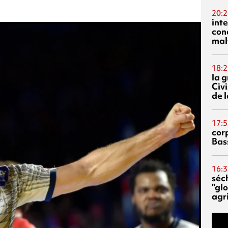
20:2
inte
con
mal
18:2
la 
Civi
de l
17:5
corp
Bas
16:3
séc
"glo
agri