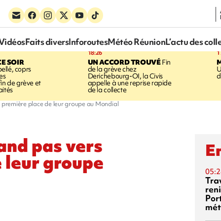
Vidéos
Faits divers
Inforoutes
Météo Réunion
L’actu des coll
18:26
1
CE SOIR
UN ACCORD TROUVÉ
Fin
llé, coprs
de la grève chez
U
es
Derichebourg-OI, la Civis
d
in de grève et
appelle à une reprise rapide
aités
de la collecte
a première place de leur groupe au Mondial
rand pas vers
En
e leur groupe
05:2
Tra
reni
Por
mét