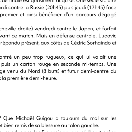
s de finale est quasiment acquise. Une seule victoire
rdi contre la Russie (20h45) puis jeudi (17h45) face
 premier et ainsi bénéficier d'un parcours dégagé
heville droite) vendredi contre le Japon, et forfait
 avant ce match. Mais en défense centrale, Ludovic
e répondu présent, aux côtés de Cédric Sorhaindo et
ontré un peu trop rugueux, ce qui lui valait une
, puis un carton rouge en seconde mi-temps. Une
ge venu du Nord (8 buts) et futur demi-centre du
ns la première demi-heure.
? Que Michaël Guigou a toujours du mal sur les
t bien remis de sa blessure au talon gauche.