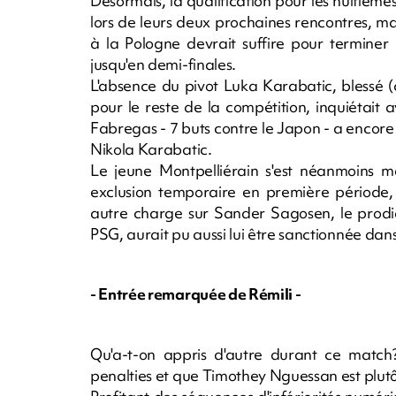
Désormais, la qualification pour les huitième
lors de leurs deux prochaines rencontres, ma
à la Pologne devrait suffire pour terminer
jusqu'en demi-finales.
L'absence du pivot Luka Karabatic, blessé (c
pour le reste de la compétition, inquiétait
Fabregas - 7 buts contre le Japon - a encor
Nikola Karabatic.
Le jeune Montpelliérain s'est néanmoins m
exclusion temporaire en première période
autre charge sur Sander Sagosen, le prodi
PSG, aurait pu aussi lui être sanctionnée da
- Entrée remarquée de Rémili -
Qu'a-t-on appris d'autre durant ce match
penalties et que Timothey Nguessan est plutô