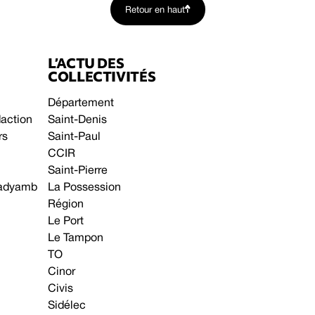
Retour en haut
L’ACTU DES
COLLECTIVITÉS
Département
daction
Saint-Denis
rs
Saint-Paul
CCIR
Saint-Pierre
 gadyamb
La Possession
Région
Le Port
Le Tampon
TO
Cinor
Civis
Sidélec