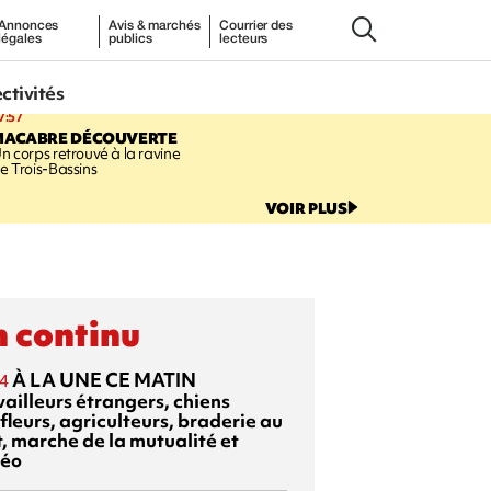
Annonces
Avis & marchés
Courrier des
légales
publics
lecteurs
ectivités
7:57
MACABRE DÉCOUVERTE
n corps retrouvé à la ravine
e Trois-Bassins
VOIR PLUS
 continu
À LA UNE CE MATIN
4
vailleurs étrangers, chiens
fleurs, agriculteurs, braderie au
t, marche de la mutualité et
éo