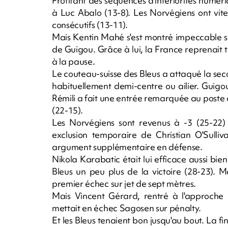
Profitant des séquences d'infériorités numéri
à Luc Abalo (13-8). Les Norvégiens ont vite
consécutifs (13-11).
Mais Kentin Mahé s'est montré impeccable su
de Guigou. Grâce à lui, la France reprenait 
à la pause.
Le couteau-suisse des Bleus a attaqué la sec
habituellement demi-centre ou ailier. Guigou 
Rémili a fait une entrée remarquée au poste d'
(22-15).
Les Norvégiens sont revenus à -3 (25-22)
exclusion temporaire de Christian O'Sulli
argument supplémentaire en défense.
Nikola Karabatic était lui efficace aussi bi
Bleus un peu plus de la victoire (28-23). M
premier échec sur jet de sept mètres.
Mais Vincent Gérard, rentré à l'approche
mettait en échec Sagosen sur pénalty.
Et les Bleus tenaient bon jusqu'au bout. La