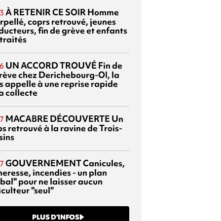
À RETENIR CE SOIR
Homme
3
rpellé, coprs retrouvé, jeunes
ducteurs, fin de grève et enfants
traités
UN ACCORD TROUVÉ
Fin de
6
grève chez Derichebourg-OI, la
s appelle à une reprise rapide
a collecte
MACABRE DÉCOUVERTE
Un
7
s retrouvé à la ravine de Trois-
sins
GOUVERNEMENT
Canicules,
7
heresse, incendies - un plan
bal" pour ne laisser aucun
culteur "seul"
PLUS D’INFOS