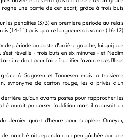
ques adverses, les Français ont creusé l'écart grâce
 rogné une partie de cet écart, grâce à trois buts
r les pénalties (3/3) en première période au relais
trois (14-11) puis quatre longueurs d'avance (16-12)
onde période au poste d'arrière gauche, lui qui joue
s'est réveillé - trois buts en six minutes - et Nedim
arrière droit pour faire fructifier l'avance des Bleus
 grâce à Sagosen et Tonnesen mais la troisième
van, synonyme de carton rouge, les a privés d'un
en derrière qu'aux avants postes pour rapprocher les
ahé aurait pu corser l'addition mais il accusait un
 du dernier quart d'heure pour suppléer Omeyer,
 fin de match était cependant un peu gâchée par une