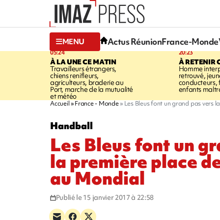
Actus Réunion
France-Monde
MENU
05:24
20:23
À LA UNE CE MATIN
À RETENIR 
Travailleurs étrangers,
Homme interpe
chiens renifleurs,
retrouvé, jeun
agriculteurs, braderie au
conducteurs, f
Port, marche de la mutualité
enfants maltr
et météo
Accueil
France - Monde
Les Bleus font un grand pas vers l
Handball
Les Bleus font un g
la première place d
au Mondial
Publié le 15 janvier 2017 à 22:58