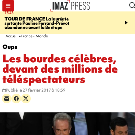
15:45
20:17
TOUR DE FRANCE
La lauréate
À RETENIR CE SOIR
Sé
sortante Pauline Ferrand-Prévot
routière, concours de nou
abandonne avant la 8e étape
du littoral fermée, courr
Darmanin et évacuation
Accueil
France - Monde
Oups
Les bourdes célèbres,
devant des millions de
téléspectateurs
Publié le 27 février 2017 à 18:59