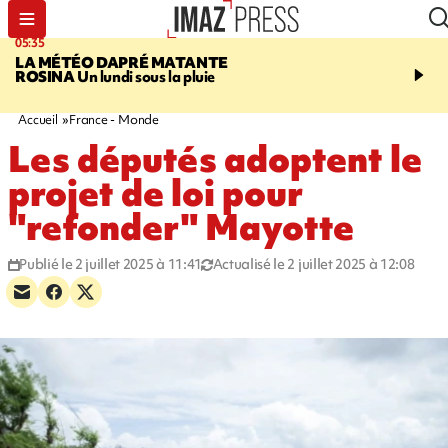
05:35
07:47
LA MÉTÉO DAPRÉ MATANTE
MAYOTTE
Une femme e
ROSINA
Un lundi sous la pluie
ses deux enfants meure
l'incendie de leur maiso
Accueil
France - Monde
Les députés adoptent le
projet de loi pour
"refonder" Mayotte
Publié le 2 juillet 2025 à 11:41
Actualisé le 2 juillet 2025 à 12:08