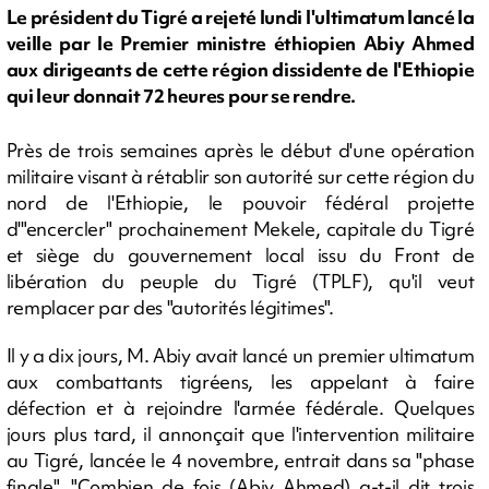
Le président du Tigré a rejeté lundi l'ultimatum lancé la
veille par le Premier ministre éthiopien Abiy Ahmed
aux dirigeants de cette région dissidente de l'Ethiopie
qui leur donnait 72 heures pour se rendre.
Près de trois semaines après le début d'une opération
militaire visant à rétablir son autorité sur cette région du
nord de l'Ethiopie, le pouvoir fédéral projette
d'"encercler" prochainement Mekele, capitale du Tigré
et siège du gouvernement local issu du Front de
libération du peuple du Tigré (TPLF), qu'il veut
remplacer par des "autorités légitimes".
Il y a dix jours, M. Abiy avait lancé un premier ultimatum
aux combattants tigréens, les appelant à faire
défection et à rejoindre l'armée fédérale. Quelques
jours plus tard, il annonçait que l'intervention militaire
au Tigré, lancée le 4 novembre, entrait dans sa "phase
finale". "Combien de fois (Abiy Ahmed) a-t-il dit trois