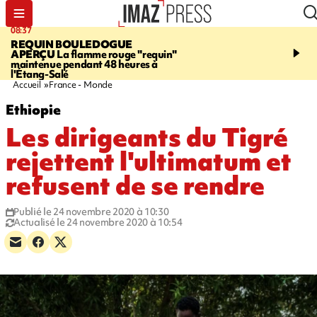
08:37
11:31
REQUIN BOULEDOGUE
LA POSSESSION
900 ki
APERÇU
La flamme rouge "requin"
poutres en aluminium ch
maintenue pendant 48 heures à
ouvrier qui travaillait s
l'Étang-Salé
Accueil
France - Monde
Ethiopie
Les dirigeants du Tigré
rejettent l'ultimatum et
refusent de se rendre
Publié le 24 novembre 2020 à 10:30
Actualisé le 24 novembre 2020 à 10:54