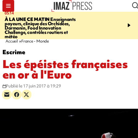
05:14
07:08
À LA UNE CE MATIN
Enseignants
LE PORT
L'incendie à la
payeurs, clinique des Orchidées,
Orchidées pourrait avoi
Darmanin, Food Innovation
conséquences pour les p
Challenge, contrôles routiers et
Réunion
météo
Accueil
France - Monde
Escrime
Les épéistes françaises
en or à l'Euro
Publié le 17 juin 2017 à 19:29