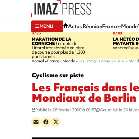
Actus Réunion
France-Monde
MENU
07:23
07:00
MARATHON DE LA
LA MÉTÉO 
CORNICHE
La route du
MATANTE R
Littoral transformée en piste
vendredi sous 
de course pour plus de 1.300
participants
Accueil
France - Monde
Les Français dans le dur aux Mondi
Cyclisme sur piste
Les Français dans l
Mondiaux de Berlin
Publié le 28 février 2020 à 00:57
Actualisé le 28 févr