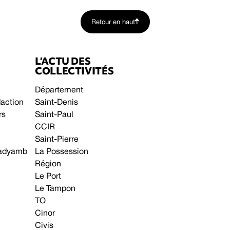
Retour en haut
L’ACTU DES
COLLECTIVITÉS
Département
daction
Saint-Denis
rs
Saint-Paul
CCIR
Saint-Pierre
 gadyamb
La Possession
Région
Le Port
Le Tampon
TO
Cinor
Civis