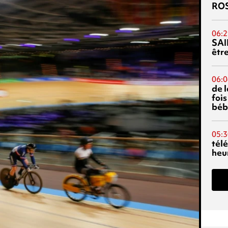
RO
06:2
SAI
êtr
06:0
de 
fois
béb
05:3
tél
heu