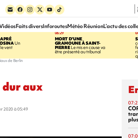
Vidéos
Faits divers
Inforoutes
Météo Réunion
L’actu des coll
06:29
0
DAPRÉ
MORT D'UNE
OSINA
Un
GRAMOUNE À SAINT-
c
le vent
PIERRE
Le mis en cause va
f
être présenté au tribunal
r
q
aux de Berlin
e dur aux
En
07:2
CO
ier 2020 à 05:49
tra
plu
07:0