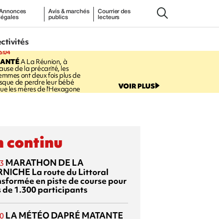
Annonces
Avis & marchés
Courrier des
légales
publics
lecteurs
ectivités
6:04
SANTÉ
A La Réunion, à
ause de la précarité, les
emmes ont deux fois plus de
isque de perdre leur bébé
VOIR PLUS
ue les mères de l'Hexagone
 continu
MARATHON DE LA
3
RNICHE
La route du Littoral
nsformée en piste de course pour
s de 1.300 participants
LA MÉTÉO DAPRÉ MATANTE
0