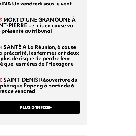
SINA
Un vendredi sous le vent
MORT D'UNE GRAMOUNE À
9
NT-PIERRE
Le mis en cause va
e présenté au tribunal
SANTÉ
A La Réunion, à cause
4
la précarité, les femmes ont deux
 plus de risque de perdre leur
é que les mères de l'Hexagone
SAINT-DENIS
Réouverture du
0
éphérique Papang à partir de 6
res ce vendredi
PLUS D’INFOS