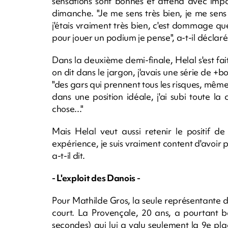
sensations sont bonnes et attend avec impat
dimanche. "Je me sens très bien, je me sens vr
j'étais vraiment très bien, c'est dommage que 
pour jouer un podium je pense", a-t-il déclaré
Dans la deuxième demi-finale, Helal s'est fa
on dit dans le jargon, j'avais une série de +
"des gars qui prennent tous les risques, même 
dans une position idéale, j'ai subi toute la 
chose..."
Mais Helal veut aussi retenir le positif d
expérience, je suis vraiment content d'avoir 
a-t-il dit.
- L'exploit des Danois -
Pour Mathilde Gros, la seule représentante d
court. La Provençale, 20 ans, a pourtant b
secondes) qui lui a valu seulement la 9e plac