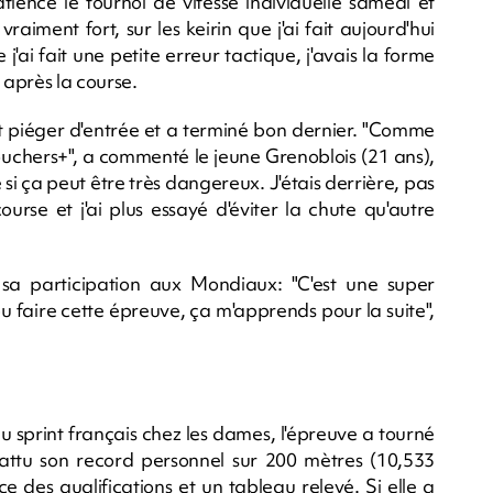
ience le tournoi de vitesse individuelle samedi et
aiment fort, sur les keirin que j'ai fait aujourd'hui
j'ai fait une petite erreur tactique, j'avais la forme
 après la course.
it piéger d'entrée et a terminé bon dernier. "Comme
bouchers+", a commenté le jeune Grenoblois (21 ans),
si ça peut être très dangereux. J'étais derrière, pas
course et j'ai plus essayé d'éviter la chute qu'autre
e sa participation aux Mondiaux: "C'est une super
pu faire cette épreuve, ça m'apprends pour la suite",
u sprint français chez les dames, l'épreuve a tourné
attu son record personnel sur 200 mètres (10,533
e des qualifications et un tableau relevé. Si elle a