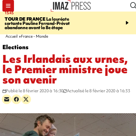
15:45
20:17
TOUR DE FRANCE
La lauréate
À RETENIR CE SOIR
Sé
sortante Pauline Ferrand-Prévot
routière, concours de nou
abandonne avant la 8e étape
du littoral fermée, courr
Darmanin et évacuation
Accueil
France - Monde
Elections
Les Irlandais aux urnes,
le Premier ministre joue
son avenir
Publié le 8 février 2020 à 16:30
Actualisé le 8 février 2020 à 16:33