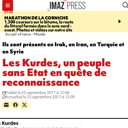
07:40
10:33
MARATHON DE LA CORNICHE
ASSOCIATIONS
Protec
1.300 coureurs sur le bitume, la route
l’enfance - une nouvelle
du littoral fermée dans le sens nord -
Stop VIF organisée à La
ouest. Photos et vidéos sur notre site
Accueil
France - Monde
Ils sont présents en Irak, en Iran, en Turquie et
en Syrie
Les Kurdes, un peuple
sans Etat en quête de
reconnaissance
Publié le 25 septembre 2017 à 12:06
Actualisé le 25 septembre 2017 à 12:09