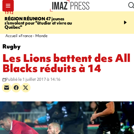
17:12
19:05
RÉGION RÉUNION
47 jeunes
SAINT-JOSEPH
Une ad
s'envolent pour "étudier et vivre au
chute de 6 mètres lors d'
Québec"
cannyoning, elle a été hé
par la gendarmerie
Accueil
France - Monde
Rugby
Les Lions battent des All
Blacks réduits à 14
Publié le 1 juillet 2017 à 14:16